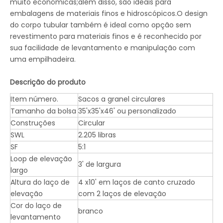
muito econômicas;além disso, são ideais para
embalagens de materiais finos e hidroscópicos.O design
do corpo tubular também é ideal como opção sem
revestimento para materiais finos e é reconhecido por
sua facilidade de levantamento e manipulação com
uma empilhadeira.
Descrição do produto
Item número.
Sacos a granel circulares
Tamanho da bolsa
35'x35'x46' ou personalizado
Construções
Circular
SWL
2.205 libras
SF
5:1
Loop de elevação
3' de largura
largo
Altura do laço de
4 x10' em laços de canto cruzado
elevação
com 2 laços de elevação
Cor do laço de
branco
levantamento