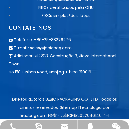
FIBCs certificados pela ONU
FIBCs simples/dois loops
CONTATE-NOS
Telefone: +86-25-83279276

E-mail :
sales@jebicbag.com

Adicionar: #2203, Construção 3, Jiaye International

Town,
No.158 Lushan Road, Nanjing, China 210019
Direitos autorais JEBIC PACKAGING CO., LTD.Todos os
direitos reservados.
Sitemap
|Tecnologia por
leadong.com
|备案号:
苏ICP备2022046146号-1
sales@jebicbag.com
+86-25-83279276
+86-13605163210
Nancy Zou
14652980